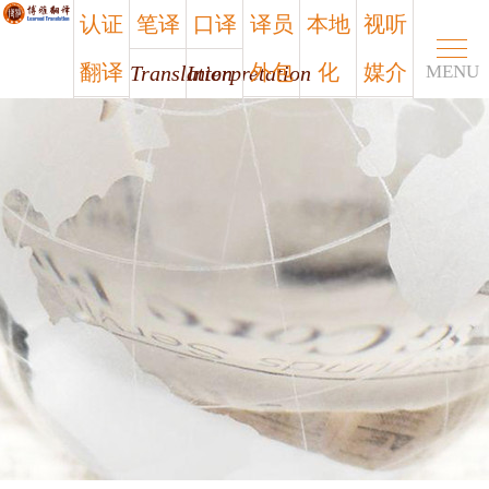
认证
笔译
口译
译员
本地
视听
翻译
外包
化
媒介
Translation
Interpretation
MENU
Certified
Outsourcing
Localization
Media
笔译
口译
认证
译员
本地
视听
翻译
外包
化
媒介