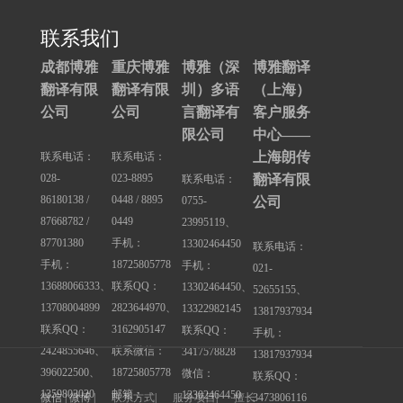
联系我们
成都博雅
重庆博雅
博雅（深
博雅翻译
翻译有限
翻译有限
圳）多语
（上海）
公司
公司
言翻译有
客户服务
限公司
中心——
上海朗传
联系电话：
联系电话：
028-
023-8895
翻译有限
联系电话：
86180138 /
0448 / 8895
0755-
公司
87668782 /
0449
23995119、
87701380
手机：
13302464450
联系电话：
手机：
18725805778
手机：
021-
13688066333、
联系QQ：
13302464450、
52655155、
13708004899
2823644970、
13322982145
13817937934
联系QQ：
3162905147
联系QQ：
手机：
2424855646、
联系微信：
3417578828
13817937934
396022500、
18725805778
微信：
联系QQ：
1359803020
邮箱：
13302464450
3473806116
微信 | 微博 |
联系方式
|
服务项目
|
擅长