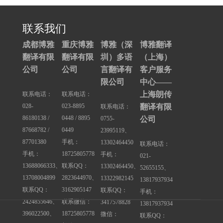
联系我们
成都博雅
重庆博雅
博雅（深
博雅翻译
翻译有限
翻译有限
圳）多语
（上海）
公司
公司
言翻译有
客户服务
限公司
中心——
上海朗传
联系电话：
联系电话：
028-
023-8895
翻译有限
联系电话：
86180138 /
0448 / 8895
0755-
公司
87668782 /
0449
23995119、
87701380
手机：
13302464450
联系电话：
手机：
18725805778
手机：
021-
13688066333、
联系QQ：
13302464450、
52655155、
13708004899
2823644970、
13322982145
13817937934
联系QQ：
3162905147
联系QQ：
手机：
2424855646、
联系微信：
3417578828
13817937934
396022500、
18725805778
微信：
联系QQ：