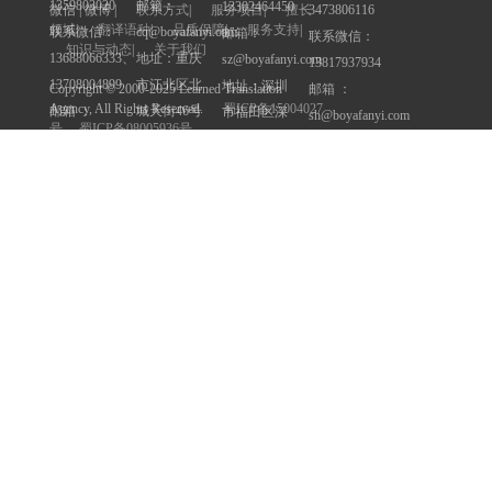
1359803020
邮箱：
13302464450
3473806116
微信 | 微博 |
联系方式
|
服务项目
|
擅长
领域
|
翻译语种
|
品质保障
|
服务支持
|
联系微信：
cq@boyafanyi.com
邮箱：
联系微信：
知识与动态
|
关于我们
13688066333、
地址：重庆
sz@boyafanyi.com
13817937934
13708004899
市江北区北
地址：深圳
邮箱 ：
Copyright © 2000-2025 Learned Translation
Agency, All Rights Reserved.
蜀ICP备15004027
邮箱 ：
城天街46号
市福田区深
sh@boyafanyi.com
号
蜀ICP备08005936号
cd@boyafanyi.com
九街高屋A座
南大道竹子
地址 ：上海
地址 ：成都
12层
林求是大厦
市静安区汉
市金牛区花
西座28层
中路158号汉
友情链接
成都博雅翻译公司
牌坊街168号
中大厦11层
深圳博雅多语言翻译有限公司
花都财富大
（梅园路77
厦15层（一
号上海人才
重庆博雅翻译服务有限公司
环路老西门
大厦对面）
博雅翻译
车站十字路
成都博雅翻译社
口）
成都翻译公司
重庆翻译公司
深圳博雅翻译
官方微信：
深圳市认证翻译中心
成都博雅翻译