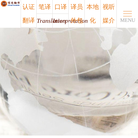
认证
笔译
口译
译员
本地
视听
翻译
外包
化
媒介
Translation
Interpretation
MENU
Certified
Outsourcing
Localization
Media
笔译
口译
认证
译员
本地
视听
翻译
外包
化
媒介