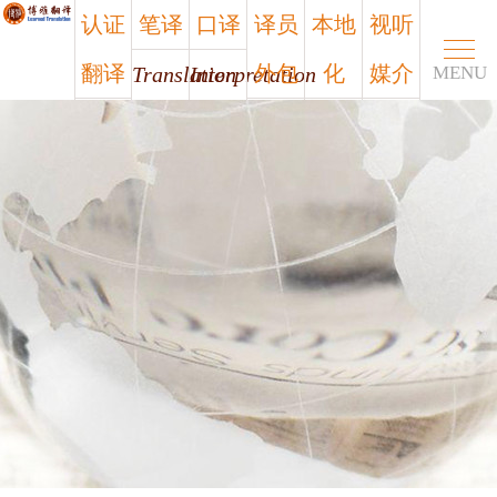
认证
笔译
口译
译员
本地
视听
翻译
外包
化
媒介
Translation
Interpretation
MENU
Certified
Outsourcing
Localization
Media
笔译
口译
认证
译员
本地
视听
翻译
外包
化
媒介