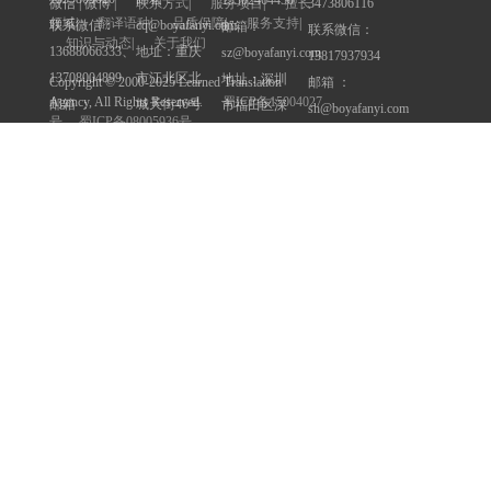
3473806116
微信 | 微博 |
联系方式
|
服务项目
|
擅长
领域
|
翻译语种
|
品质保障
|
服务支持
|
联系微信：
cq@boyafanyi.com
邮箱：
联系微信：
知识与动态
|
关于我们
13688066333、
地址：重庆
sz@boyafanyi.com
13817937934
13708004899
市江北区北
地址：深圳
邮箱 ：
Copyright © 2000-2025 Learned Translation
Agency, All Rights Reserved.
蜀ICP备15004027
邮箱 ：
城天街46号
市福田区深
sh@boyafanyi.com
号
蜀ICP备08005936号
cd@boyafanyi.com
九街高屋A座
南大道竹子
地址 ：上海
地址 ：成都
12层
林求是大厦
市静安区汉
市金牛区花
西座28层
中路158号汉
友情链接
成都博雅翻译公司
牌坊街168号
中大厦11层
深圳博雅多语言翻译有限公司
花都财富大
（梅园路77
厦15层（一
号上海人才
重庆博雅翻译服务有限公司
环路老西门
大厦对面）
博雅翻译
车站十字路
成都博雅翻译社
口）
成都翻译公司
重庆翻译公司
深圳博雅翻译
官方微信：
深圳市认证翻译中心
成都博雅翻译