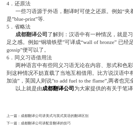
4．还原法
一些习语源于外语，翻译时可使之还原。例如
“夹
是”
blue-print
”等
.
5．省略法
成都翻译公司
了解到：汉语中有一种情况，就是
足之感。例如
“铜墙铁壁”可译成“
wall of bronze
” 已经
gossip
”便可以了。
6．同义习语借用法
两种语言中有些同义习语无论在内容、形式和色彩上
到这种情况不妨直载了当地互相借用。比方说汉语中
加油”，英国人则说”
to add fuel to the flame
”
,
两者也完
以上就是由
成都翻译公司
为大家提供的有关于笔
0
上一篇：成都翻译公司讲美式与英式英语的翻译区别
下一篇：成都翻译公司讲配音翻译的技巧