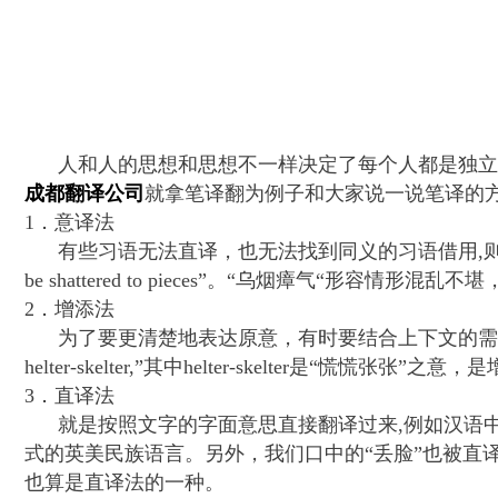
人和人的思想和思想不一样决定了每个人都是独立的
成都翻译公司
就拿笔译翻为例子和大家说一说笔译的
1．意译法
有些习语无法直译，也无法找到同义的习语借用
,
be shattered to pieces
”。“乌烟瘴气“形容情形混乱不堪
2．增添法
为了要更清楚地表达原意，有时要结合上下文的需
helter-skelter,
”其中
helter-skelter
是“慌慌张张”之意，
3．直译法
就是按照文字的字面意思直接翻译过来
,
例如汉语中
式的英美民族语言。另外，我们口中的“丢脸”也被直译
也算是直译法的一种。