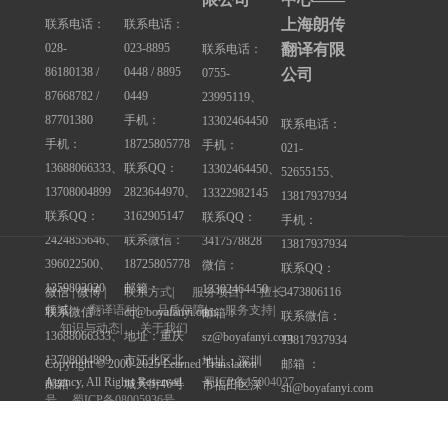
上海朗传
联系电话：
联系电话：
028-
023-8895
翻译有限
联系电话：
86180138 /
0448 / 8895
0755-
公司
87668782 /
0449
23995119、
87701380
手机：
13302464450
联系电话：
手机：
18725805778
手机：
021-
13688066333、
联系QQ：
13302464450、
52655155、
13708004899
2823644970、
13322982145
13817937934
联系QQ：
3162905147
联系QQ：
手机：
2424855646、
联系微信：
3417578828
13817937934
396022500、
18725805778
微信：
联系QQ：
1359803020
邮箱：
13302464450
3473806116
微信 | 微博 |
联系方式
|
服务项目
|
擅长
领域
|
翻译语种
|
品质保障
|
服务支持
|
联系微信：
cq@boyafanyi.com
邮箱：
联系微信：
知识与动态
|
关于我们
13688066333、
地址：重庆
sz@boyafanyi.com
13817937934
13708004899
市江北区北
地址：深圳
邮箱 ：
Copyright © 2000-2025 Learned Translation
Agency, All Rights Reserved.
蜀ICP备15004027
邮箱 ：
城天街46号
市福田区深
sh@boyafanyi.com
号
蜀ICP备08005936号
cd@boyafanyi.com
九街高屋A座
南大道竹子
地址 ：上海
地址 ：成都
12层
林求是大厦
市静安区汉