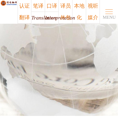
认证
笔译
口译
译员
本地
视听
翻译
外包
化
媒介
Translation
Interpretation
MENU
Certified
Outsourcing
Localization
Media
笔译
口译
认证
译员
本地
视听
翻译
外包
化
媒介